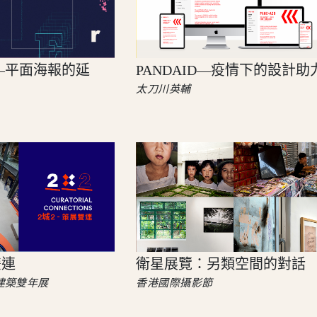
—平面海報的延
PANDAID—疫情下的設計助
太刀川英輔
雙連
衛星展覽：另類空間的對話
\建築雙年展
香港國際攝影節