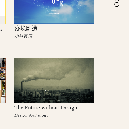
力
疫境創造
川村真司
The Future without Design
Design Anthology