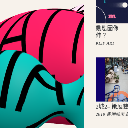
動態圖像—
伸？
KLIP ART
2城2– 策展
2019 香港城市