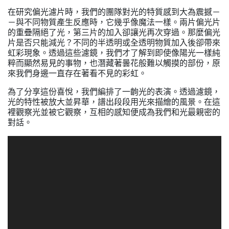
在研究偏光濾片時，我們的團隊對光的特質感到大為震撼－
－與不同物質產生反應時，它幾乎像魔法一樣。兩片偏光片
的重疊隔絕了光，第三片的加入卻讓光再次穿過。那麼偏光
片是否只能減光？不同的半透明或全透明物質加入後卻帶來
虹彩現象。透過這些濾鏡，我們才了解到即使像陽光一樣純
粹而顯然易見的事物，也潛藏著曇花般難以觸摸的部份，原
來我們身邊一直存在著看不見的彩虹。
為了分享這份喜悅，我們編排了一齣光的表演。透過濾鏡，
光的特性被放大並昇華，譜出段段用光來描繪的風景。在這
裡觀察光並被它觀察，互相的感知便成為我們和光最親密的
對話。